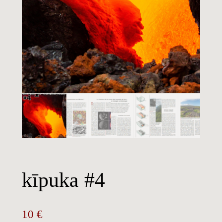
kīpuka #4
10
€