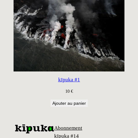
kīpuka #1
10
€
Ajouter au panier
Abonnement
kīpuka #14