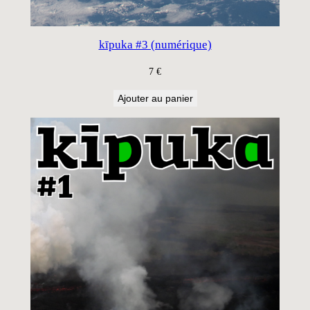
kīpuka #3 (numérique)
7
€
Ajouter au panier