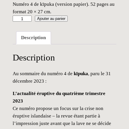
Numéro 4 de kīpuka (version papier). 52 pages au
format 20 × 27 cm.
q
Ajouter au panier
u
a
Description
n
t
Description
i
t
é
Au sommaire du numéro 4 de
kīpuka
, paru le 31
d
décembre 2023 :
e
L’actualité éruptive du quatrième trimestre
k
2023
ī
Ce numéro propose un focus sur la crise non
p
éruptive islandaise – la revue étant partie à
u
l’impression juste avant que la lave ne se décide
k