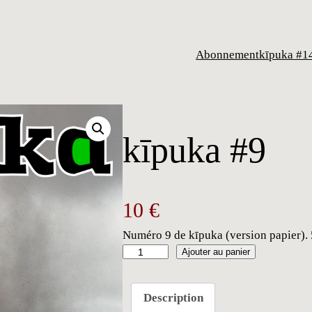
Abonnement
kīpuka #1
kīpuka #9
10
€
Numéro 9 de kīpuka (version papier). 
q
Ajouter au panier
u
a
Description
n