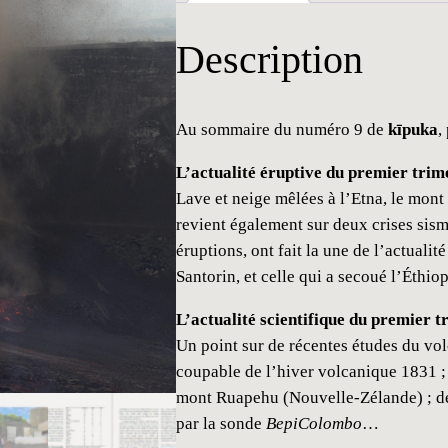
t
i
Description
t
é
d
Au sommaire du numéro 9 de
kīpuka
,
e
L’actualité éruptive du premier trim
k
Lave et neige mêlées à l’Etna, le mon
ī
revient également sur deux crises sism
p
éruptions, ont fait la une de l’actualité
u
Santorin, et celle qui a secoué l’Éthiop
k
a
L’actualité scientifique du premier 
#
Un point sur de récentes études du vol
9
coupable de l’hiver volcanique 1831 ; l
mont Ruapehu (Nouvelle-Zélande) ; d
par la sonde
BepiColombo
…