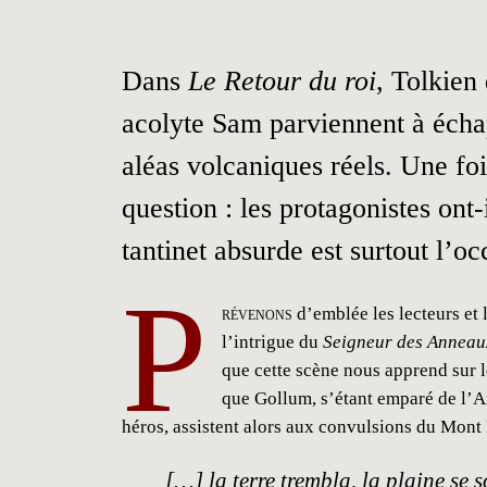
Dans
Le Retour du roi
, Tolkien
acolyte Sam parviennent à échap
aléas volcaniques réels. Une fo
question : les protagonistes ont
tantinet absurde est surtout l’oc
P
révenons
d’emblée les lecteurs et 
l’intrigue du
Seigneur des Anneau
que cette scène nous apprend sur 
que Gollum, s’étant emparé de l’An
héros, assistent alors aux convulsions du Mont 
[…] la terre trembla, la plaine se s