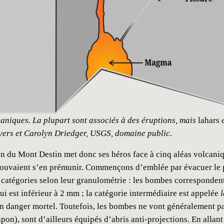
lcaniques. La plupart sont associés à des éruptions, mais
lahars
e
Myers et Carolyn Driedger, USGS, domaine public.
n du Mont Destin met donc ses héros face à cinq aléas volcaniq
 pouvaient s’en prémunir. Commençons d’emblée par évacuer le
s catégories selon leur granulométrie : les bombes corresponden
i est inférieur à 2 mm ; la catégorie intermédiaire est appelée
l
 un danger mortel. Toutefois, les bombes ne vont généralement pa
apon), sont d’ailleurs équipés d’abris anti-projections. En alla