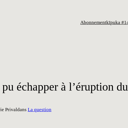
Abonnement
kīpuka #1
t pu échapper à l’éruption d
ie Prival
dans
La question