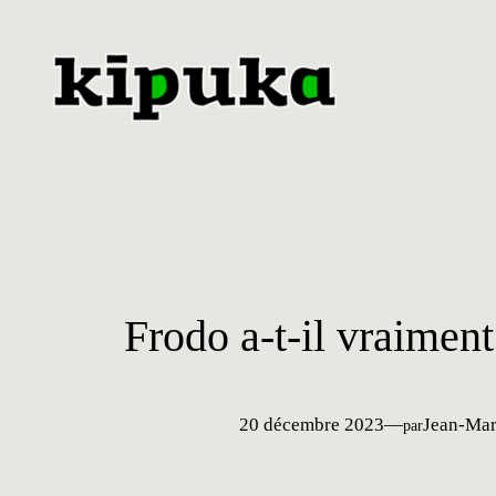
Aller
au
contenu
Frodo a-t-il vraimen
20 décembre 2023
—
Jean-Mar
par