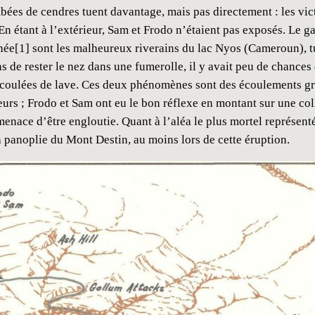
bées de cendres tuent davantage, mais pas directement : les vict
 étant à l’extérieur, Sam et Frodo n’étaient pas exposés. Le gaz
née[1] sont les malheureux riverains du lac Nyos (Cameroun), t
de rester le nez dans une fumerolle, il y avait peu de chances 
 coulées de lave. Ces deux phénomènes sont des écoulements grav
teurs ; Frodo et Sam ont eu le bon réflexe en montant sur une co
menace d’être engloutie. Quant à l’aléa le plus mortel représen
la panoplie du Mont Destin, au moins lors de cette éruption.