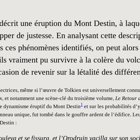
 décrit une éruption du Mont Destin, à laqu
per de justesse. En analysant cette descrip
is ces phénomènes identifiés, on peut alors
-ils vraiment pu survivre à la colère du vol
casion de revenir sur la létalité des différe
lectrices, même si l’œuvre de Tolkien est universellement connue 
x
, et notamment une scène-clé du troisième volume,
Le Retour 
1
le dynamisme éruptif du Mont Destin
et sur les probabilités d
neau unique, fut tombé dans le gouffre ardent de l’édifice. Le
Destin :
ouleva et se fissura, et l’Orodruin vacilla sur son socl