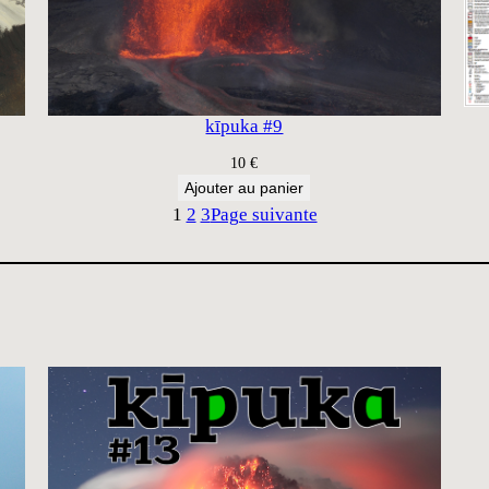
kīpuka #9
10
€
Ajouter au panier
1
2
3
Page suivante