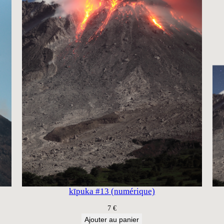
kīpuka #13 (numérique)
7
€
Ajouter au panier