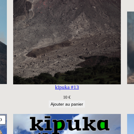
kīpuka #13
10
€
Ajouter au panier
PRODUIT
O
EN
PROMOTION