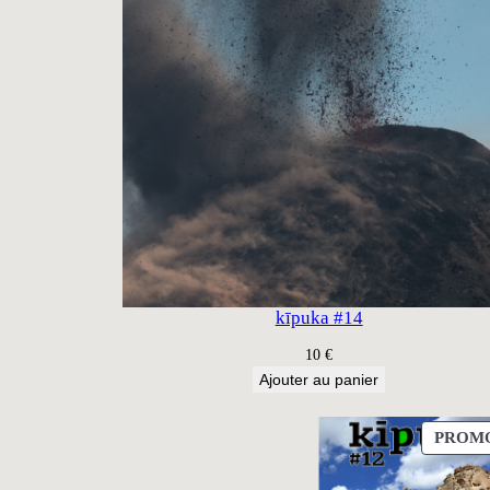
kīpuka #14
10
€
Ajouter au panier
PROM