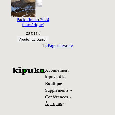
Pack kīpuka 2024
(numérique)
Le
Le
28
€
14
€
prix
prix
Ajouter au panier
initial
actuel
1
2
Page suivante
était :
est :
28 €.
14 €.
Abonnement
kīpuka #14
Boutique
Suppléments
Conférences
À propos