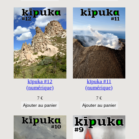
initial
actuel
était :
est :
28 €.
21 €.
kīpuka #12
kīpuka #11
(numérique)
(numérique)
7
€
7
€
Ajouter au panier
Ajouter au panier