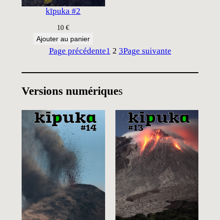
kīpuka #2
10
€
Ajouter au panier
Page précédente
1
2
3
Page suivante
Versions numérique
s