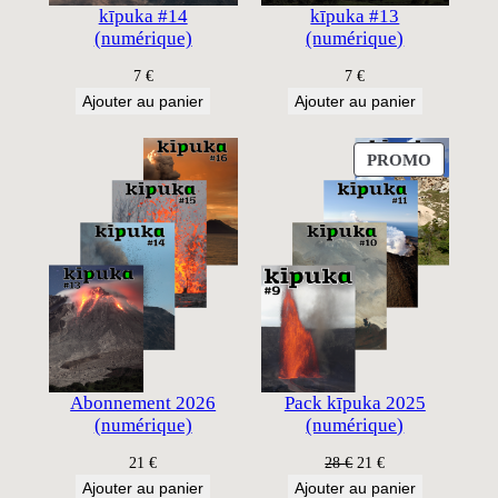
kīpuka #14
kīpuka #13
(numérique)
(numérique)
7
€
7
€
Ajouter au panier
Ajouter au panier
PRODUI
PROMO
EN
PROMO
Abonnement 2026
Pack kīpuka 2025
(numérique)
(numérique)
Le
Le
21
€
28
€
21
€
prix
prix
Ajouter au panier
Ajouter au panier