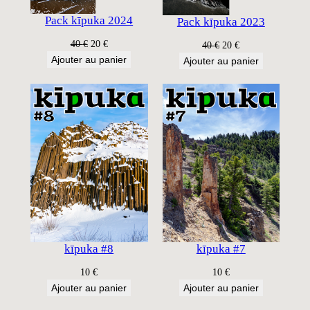
Pack kīpuka 2024
Pack kīpuka 2023
Le
Le
40
€
20
€
Le
Le
40
€
20
€
prix
prix
prix
prix
Ajouter au panier
Ajouter au panier
initial
actuel
initial
actuel
était :
est :
était :
est :
40 €.
20 €.
40 €.
20 €.
kīpuka #8
kīpuka #7
10
€
10
€
Ajouter au panier
Ajouter au panier