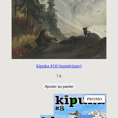
kīpuka #10 (numérique)
7
€
Ajouter au panier
PRODUI
PROMO
EN
PROMO