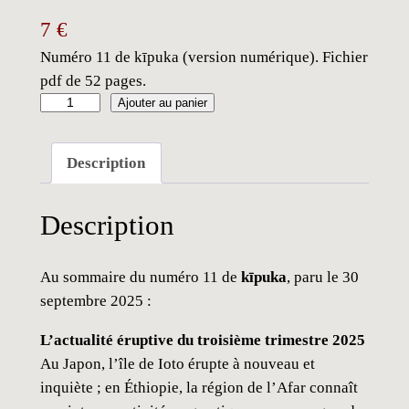
7
€
Numéro 11 de kīpuka (version numérique). Fichier
pdf de 52 pages.
q
Ajouter au panier
u
a
Description
n
t
Description
i
t
é
Au sommaire du numéro 11 de
kīpuka
, paru le 30
d
septembre 2025 :
e
L’actualité éruptive du troisième trimestre 2025
k
Au Japon, l’île de Ioto érupte à nouveau et
ī
inquiète ; en Éthiopie, la région de l’Afar connaît
p