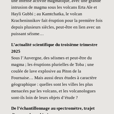
une intense activité magmatique, avec une grande
u
intrusion de magma sous les volcans Erta Ale et
k
Hayli Gubbi ; au Kamtchatka, le volcan
a
Kracheninnikov fait éruption pour la première fois
#
depuis plusieurs siècles, peut-être en lien avec un
1
puissant séisme…
1
(
L’actualité scientifique du troisième trimestre
n
2025
u
Sous l’Auvergne, des séismes et peut-être du
m
magma ; les éruptions plurielles de Toba ; une
é
coulée de lave explosive au Piton de la
r
Fournaise… Mais aussi deux études à caractère
i
géographique : quelles sont les villes les plus
q
menacées par les volcans, et les volcanologues
u
sont-ils loin de leurs objets d’étude ?
e
)
De l’échantillonnage au spectromètre, trajet