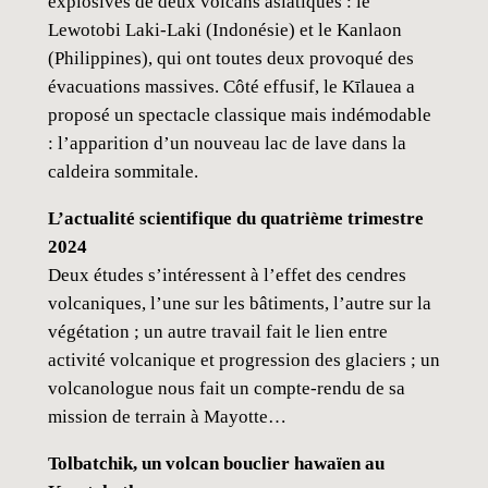
explosives de deux volcans asiatiques : le
u
Lewotobi Laki-Laki (Indonésie) et le Kanlaon
k
(Philippines), qui ont toutes deux provoqué des
a
évacuations massives. Côté effusif, le Kīlauea a
#
proposé un spectacle classique mais indémodable
8
: l’apparition d’un nouveau lac de lave dans la
(
caldeira sommitale.
n
u
L’actualité scientifique du quatrième trimestre
m
2024
é
Deux études s’intéressent à l’effet des cendres
r
volcaniques, l’une sur les bâtiments, l’autre sur la
i
végétation ; un autre travail fait le lien entre
q
activité volcanique et progression des glaciers ; un
u
volcanologue nous fait un compte-rendu de sa
e
mission de terrain à Mayotte…
)
Tolbatchik, un volcan bouclier hawaïen au