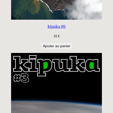
kīpuka #6
10
€
Ajouter au panier