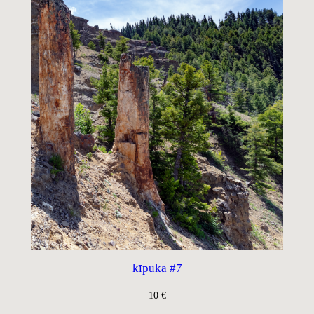
kīpuka #7
10
€