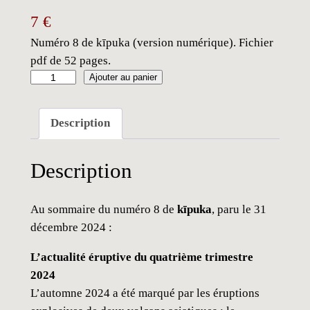
7
€
Numéro 8 de kīpuka (version numérique). Fichier
pdf de 52 pages.
q
Ajouter au panier
u
a
Description
n
t
Description
i
t
é
Au sommaire du numéro 8 de
kīpuka
, paru le 31
d
décembre 2024 :
e
L’actualité éruptive du quatrième trimestre
k
2024
ī
L’automne 2024 a été marqué par les éruptions
p